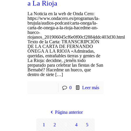
a La Rioja
La Noticia en la web de Onda Cero:
https://www.ondacero.es/programas/la-
brujula/audios-podcast/carta-onega/la-
carta-de-onega-a-la-rioja-hacedme-un-
hueco-
riojanos_201906045cf6e0f00cf2884ddc403d30.html
Texto de la Carta: TRANSCRIPCIÓN
DE LA CARTA DE FERNANDO
ÓNEGA A LA RIOJA «Admiradas,
queridas, entrañables tierras y gentes de
La Rioja: decidme, ¿tenéis todo
preparado para celebrar las fiestas de San
Bernabé? Hacedme un hueco, que
dentro de siete […]
0
Leer más
Página anterior
1
2
3
4
5