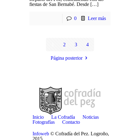
fiestas de San Bernabé. Desde […]
0
Leer más
1
2
3
4
Página posterior
Inicio
La Cofradía
Noticias
Fotografías
Contacto
Infoweb
© Cofradía del Pez. Logroño,
2015