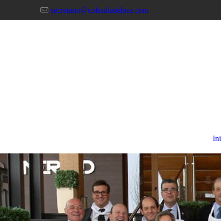
secretario@cofradiadelpez.com
In