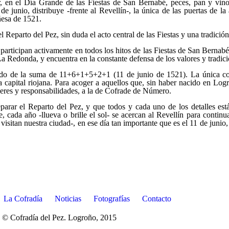
r, en el
Día Grande de las Fiestas de San Bernabé
, peces, pan y vin
de junio, distribuye -frente al Revellín-, la única de las puertas de 
ñesa de 1521.
el
Reparto del Pez
, sin duda el acto central de las Fiestas y una tradici
participan activamente en todos los hitos de las
Fiestas de San Bernab
 La Redonda, y encuentra en la constante
defensa de los valores y tradic
ado de la suma de 11+6+1+5+2+1 (11 de junio de 1521). La única con
la capital riojana. Para acoger a aquellos que, sin haber nacido en Logr
eberes y responsabilidades, a la de Cofrade de Número.
eparar el
Reparto del Pez
, y que todos y cada uno de los detalles es
 cada año -llueva o brille el sol- se acercan al Revellín para continu
isitan nuestra ciudad-, en ese día tan importante que es el 11 de junio, 
La Cofradía
Noticias
Fotografías
Contacto
© Cofradía del Pez. Logroño, 2015