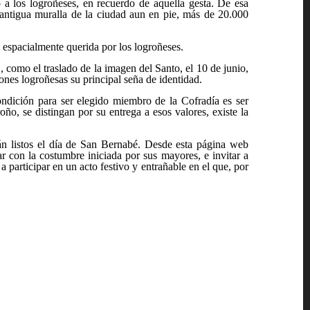
o a los logroñeses, en recuerdo de aquella gesta. De esa
la antigua muralla de la ciudad aun en pie, más de 20.000
ón espacialmente querida por los logroñeses.
é
, como el traslado de la imagen del Santo, el 10 de junio,
iones logroñesas
su principal seña de identidad.
dición para ser elegido miembro de la Cofradía es ser
oño, se distingan por su entrega a esos valores, existe la
tán listos el día de San Bernabé. Desde esta página web
ar con la costumbre iniciada por sus mayores, e invitar a
a participar en un acto festivo y entrañable en el que, por