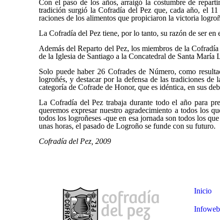
Con el paso de los años, arraigó la costumbre de reparti
tradición surgió la
Cofradía del Pez
que, cada año, el 11 
raciones de los alimentos que propiciaron la victoria logro
La
Cofradía del Pez
tiene, por lo tanto, su razón de ser en 
Además del
Reparto del Pez
, los miembros de la Cofradía 
de la Iglesia de Santiago a la Concatedral de Santa María
Solo puede haber 26
Cofrades de Número
, como result
logroñés, y destacar por la defensa de las tradiciones de 
categoría de
Cofrade de Honor
, que es idéntica, en sus d
La
Cofradía del Pez
trabaja durante todo el año para pr
queremos expresar nuestro agradecimiento a todos los que,
todos los logroñeses -que en esa jornada son todos los que v
unas horas, el
pasado
de Logroño se funde con su
futuro
.
Cofradía del Pez
, 2009
Inicio
Infoweb