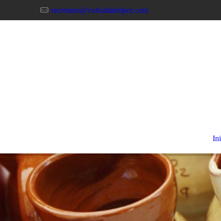
secretario@cofradiadelpez.com
In