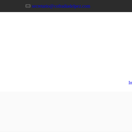
secretario@cofradiadelpez.com
In